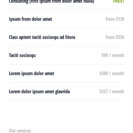
FREE!
Consulting (first ipsum from dolor amet nulla)
Ipsum from dolor amet
from $130
Class aptent taciti sociosqu ad litora
from $550
Taciti sociosqu
$99 / month
Lorem ipsum dolor amet
$200 / month
Lorem dolor ipsum amet glavrida
$327 / month
Our services