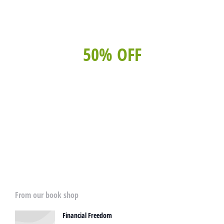
50% OFF
For lorem ipsum dolor amet glavrida nulla!
SPECIAL OFFER
From our book shop
Financial Freedom