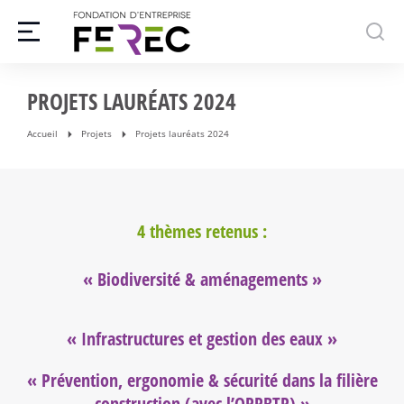
PROJETS LAURÉATS 2024
Accueil
Projets
Projets lauréats 2024
Vous êtes ici :
4 thèmes retenus :
« Biodiversité & aménagements »
« Infrastructures et gestion des eaux »
«
Prévention, ergonomie & sécurité dans la filière
construction (avec l’OPPBTP)
»