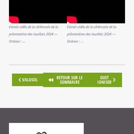
Extrait vidéo de la cérémonie de la
Extrait vidéo de la cérémonie de la
présentation des lauréats 2024 —
présentation des lauréats 2024 —
Orateur : …
Orateur : …
RETOUR SUR LE
DUST
VALOSOL
SOMMAIRE
IONISER