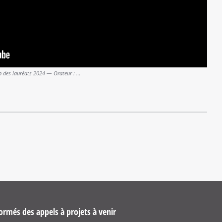
on des lauréats 2024 — Orateur : …
ormés des appels à projets à venir