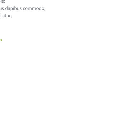
is;
rus dapibus commodo;
citur;
ng