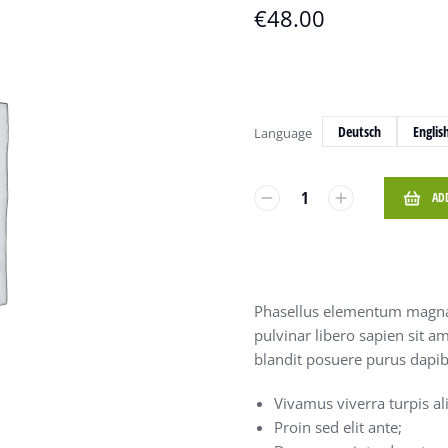
€
48.00
Deutsch
Englis
Language
AD
Phasellus elementum magna 
pulvinar libero sapien sit 
blandit posuere purus dapib
Vivamus viverra turpis a
Proin sed elit ante;