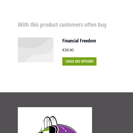
With this product customers often buy
Financial Freedom
€
39.90
CHOIX DES OPTIONS