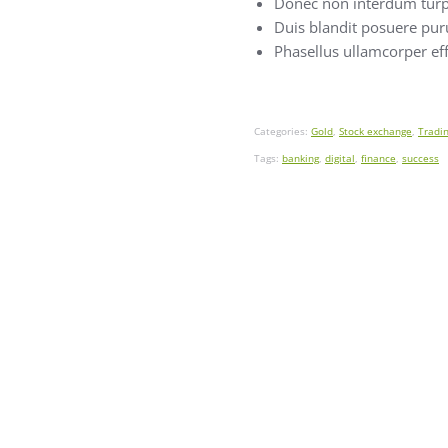
Donec non interdum turp
Duis blandit posuere pu
Phasellus ullamcorper effi
Categories:
Gold
,
Stock exchange
,
Tradi
Tags:
banking
,
digital
,
finance
,
success